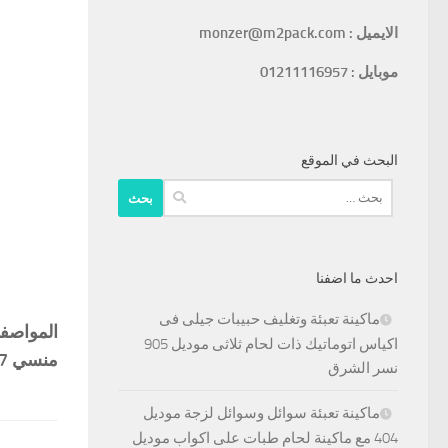
الايميل : monzer@m2pack.com
موبايل : 01211116957
البحث في الموقع
البحث
عن:
احدث ما اضفنا
ماكينة تعبئة وتغليف حبيبات جيلى فى
اكياس اتوماتيك ذات لحام ثلاثى موديل 905
منسي 01211116957
نسر الشرق
ماكينة تعبئة سوائل وسوائل لزجة موديل
404 مع ماكينة لحام طبات على اكواب موديل