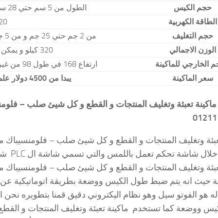
حجم الكيس
الطول من 5 سم حتي 28 سم و عرض الكيس يبدا من 4 سم حتي 14 سم
الطاقة الكهربية
220 فولت 5
حجم التغليف
من 2 جم حتي 25 جم و من 5 جم حتي 250 جرام و يمكن التعديل حي 500 جرام
الوزن الاجمالي
320 كيلو و يمكن فك و تركيب الماكينة في اي مكان
م الخارجي للماكينة
ارتفاع 168 في طول 98 من غير ذيل و الطول مع الذيل 165 سم و عرض 72 سم
سعر الماكينة
يبدا من 4500 دولار علما باننا ايضا نقبل التعامل بالجنيه المصري
01211
فيها م
ية حيث انه يتم ضبط طول الكيس ووضعة بطريقة اتوماتيكية عن 
له هو الفوتو سيل وهو نظام اليكتروني دقيق قمنا بتطويره ن