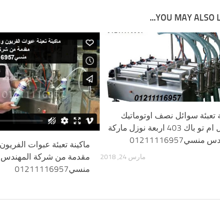
YOU MAY ALSO LIK
ة تعبئة سوائل نصف اوتوماتيك
موديل ام تو باك 403 اربعة نوزل ماركة
منسي01211116957
ماكينة تعبئة عبوات الفريون
مقدمة من شركة المهندس
مارس 24, 2018
منسي01211116957