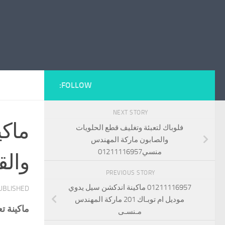
FOLLOW:
NEXT STORY
ماكي
فلوباك لتعبئة وتغليف قطع الحلويات
والصابون ماركة المهندس
منسي01211116957
والقطع 57
PREVIOUS STORY
01211116957 ماكينة اندكشن سيل يدوي
PUBLISHED
موديل ام توبـاك 201 ماركة المهندس
ماكينة تعب
مـنسـى