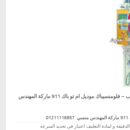
المواصفات الفنية ماكينة تعبئة وتغليف المنتجات و القطع و كل شيئ صلب – فلومنسيباك موديل ام تو باك 911 ماركة المهندس
01