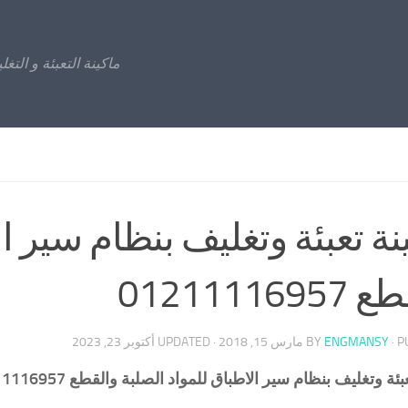
ماكينة التعبئة و التغ
نة تعبئة وتغليف بنظام سير ا
012111169
· 
ENGMANSY
BY
مارس 15, 2018
· UPDATED
أكتوبر 23, 2023
ئة وتغليف بنظام سير الاطباق للمواد الصلبة والقطع 01211116957