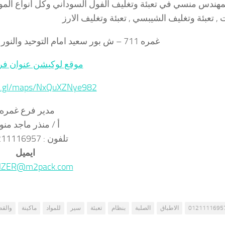
مهندس منسي في تعبئة وتغليف الفول السوداني وكل أنواع المواد
 , تعبئة وتغليف الشيبسي , تعبئة وتغليف الارز
غمره 711 – ش بور سعيد امام التوحيد والنور – اعلى اسواق هايبر الشرقية
موقع لوكيشن عنوان فر
oo.gl/maps/NxQuXZNye982
مدير فرع غمره
أ / منذر ماجد منو
تلفون : 01211116957
ايميل
ZER@m2pack.com
0121111695
الاطباق
الصلبة
بنظام
تعبئة
سير
للمواد
ماكينة
والقط