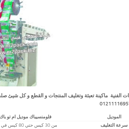
الموديل
فلومنسيباك موديل ام تو باك 911 ماركة المهندس منسي 211116957
سرعة التغليف
من 30 كيس حتي 80 كيس في الدقيقة و لمادة التغليف اعتبار في تحديد السرعه