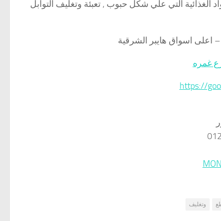
 الغذائية التي علي شكل حبوب , تعبئة وتغليف التوابل
ع غمره
https://g
ر
MON
ع
وتغليف